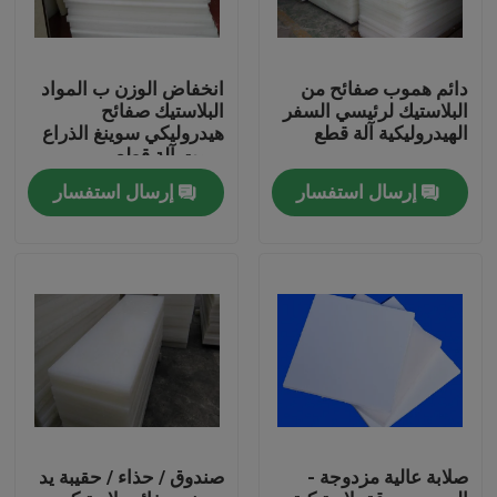
دائم هموب صفائح من
انخفاض الوزن ب المواد
البلاستيك لرئيسي السفر
البلاستيك صفائح
الهيدروليكية آلة قطع
هيدروليكي سوينغ الذراع
يموت آلة قطع
إرسال استفسار
إرسال استفسار
مسكن
منتجات
صلابة عالية مزدوجة -
صندوق / حذاء / حقيبة يد
معلومات عنا