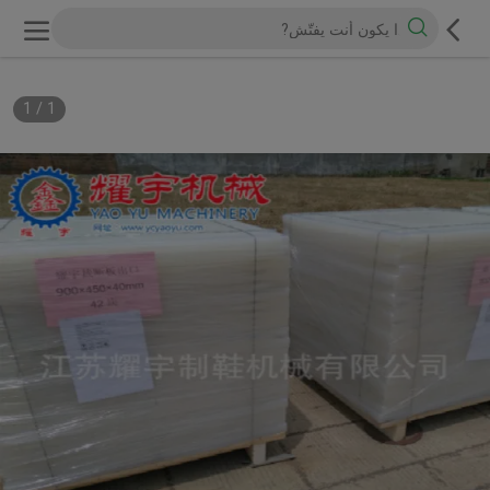
1
/
1