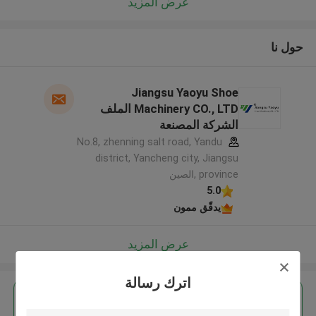
عرض المزيد
حول نا
Jiangsu Yaoyu Shoe
Machinery CO., LTD الملف
الشركة المصنعة
No.8, zhenning salt road, Yandu
district, Yancheng city, Jiangsu
province ,الصين
5.0
يدقّق ممون
عرض المزيد
اترك رسالة
احصل على افضل سعر ل