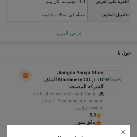
القدرة على العرض
100 مجموعة لكلّ يوم
تفاصيل التغليف
معبأة في الحالات خشبية
عرض المزيد
حول نا
Jiangsu Yaoyu Shoe
Machinery CO., LTD الملف
الشركة المصنعة
No.8, zhenning salt road, Yandu
district, Yancheng city, Jiangsu
province ,الصين
5.0
يدقّق ممون