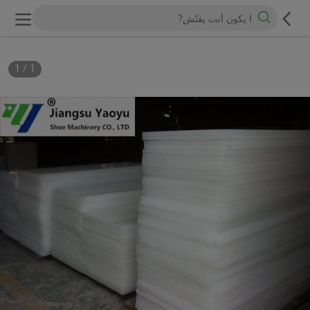
1
/
1