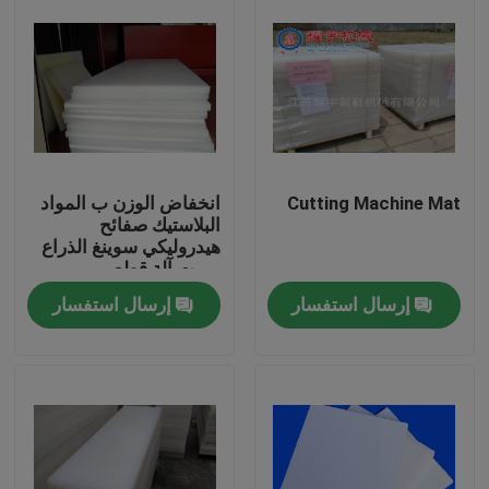
Cutting Machine Mat
انخفاض الوزن ب المواد
البلاستيك صفائح
هيدروليكي سوينغ الذراع
يموت آلة قطع
إرسال استفسار
إرسال استفسار
مسكن
منتجات
معلومات عنا