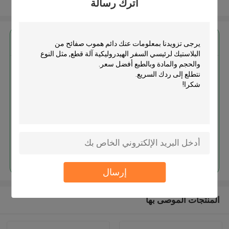
اترك رسالة
عرض المزيد
احصل على افضل سعر ل
دائم هموب صفائح من البلاستيك
لرئيسي السفر الهيدروليكية آلة قطع
استمر
إرسال
المنتجات الموصى بها