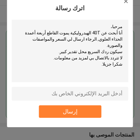
اترك رسالة
عرض المزيد
احصل على افضل سعر ل
40T الهيدروليكية يموت القاطع أربعة
أعمدة الحذاء العلوي
استمر
إرسال
المنتجات الموصى بها