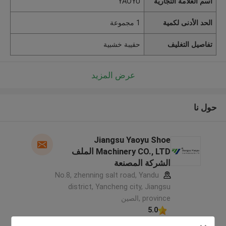
اسم العلامة التجارية
YAOYU
الحد الأدنى لكمية
1 مجموعة
تفاصيل التغليف
حقيبة خشبية
عرض المزيد
حول نا
Jiangsu Yaoyu Shoe
Machinery CO., LTD الملف
الشركة المصنعة
No.8, zhenning salt road, Yandu
district, Yancheng city, Jiangsu
province ,الصين
5.0
يدقّق ممون