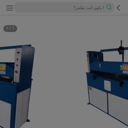
1
/
1