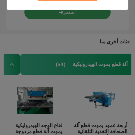
لهب الترقق آلة
الأغطية البلاستيكية
فئات أخرى منا
ماكينة صنع القفازات
آلة قطع يموت الهيدروليكية
(54)
أربعة عمود يموت قطع آلة
قناع الوجه الهيدروليكية
الصحافة التغذية التلقائية
يموت آلة قطع مزدوجة