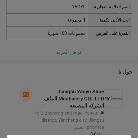
اسم العلامة التجارية
YAOYU
الحد الأدنى لكمية
1 مجموعة
القدرة على العرض
مجموعات 100 شهريا
عرض المزيد
حول نا
Jiangsu Yaoyu Shoe
Machinery CO., LTD الملف
الشركة المصنعة
No.8, zhenning salt road, Yandu
district, Yancheng city, Jiangsu
province ,الصين
5.0