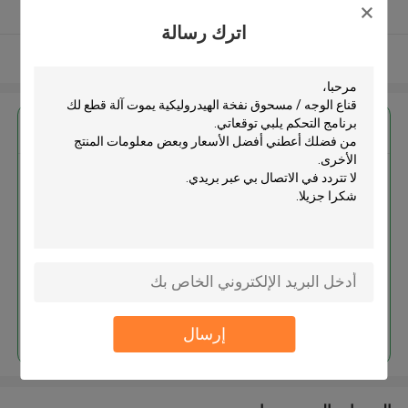
يدقّق ممون
اترك رسالة
عرض المزيد
احصل على افضل سعر ل
قناع الوجه / مسحوق نفخة
الهيدروليكية يموت آلة قطع لك
برنامج التحكم
استمر
إرسال