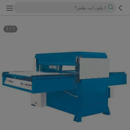
1
/
1