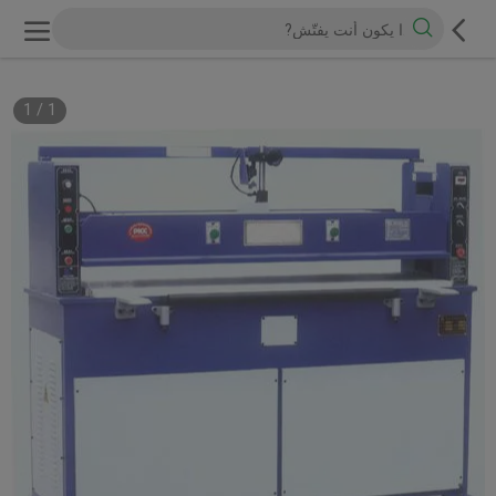
1
/
1