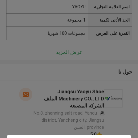
اسم العلامة التجارية
YAOYU
الحد الأدنى لكمية
1 مجموعة
القدرة على العرض
مجموعات 100 شهريا
عرض المزيد
حول نا
Jiangsu Yaoyu Shoe
Machinery CO., LTD الملف
الشركة المصنعة
No.8, zhenning salt road, Yandu
district, Yancheng city, Jiangsu
province ,الصين
5.0