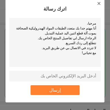
يدقّق ممون
اترك رسالة
عرض المزيد
احصل على افضل سعر ل
متعدد الطبقات المواد الهيدروليكية
الصحافة يموت آلة قطع اثنين اليد
عملية التبديل
استمر
إرسال