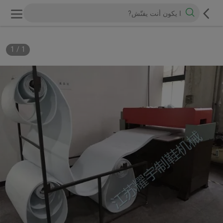
1
/
1