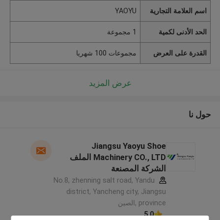
اسم العلامة التجارية
YAOYU
الحد الأدنى لكمية
1 مجموعة
القدرة على العرض
مجموعات 100 شهريا
عرض المزيد
حول نا
Jiangsu Yaoyu Shoe
Machinery CO., LTD الملف
الشركة المصنعة
No.8, zhenning salt road, Yandu
district, Yancheng city, Jiangsu
province ,الصين
5.0