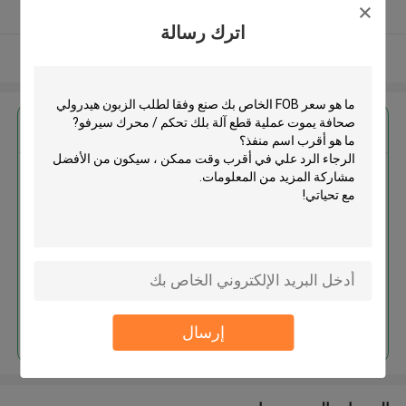
يدقّق ممون
اترك رسالة
عرض المزيد
احصل على افضل سعر ل
صنع وفقا لطلب الزبون هيدرولي
صحافة يموت عملية قطع آلة بلك
تحكم / محرك سيرفو
استمر
إرسال