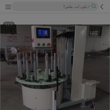
1
/
1