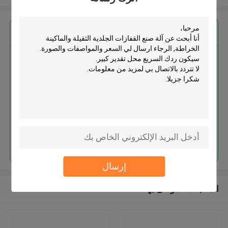
احصل على افضل سعر ل
آلة صنع القفازات الجلدية الثقيلة
والماكينة الخراطة
استمر
إرسال
المنتجات الموصى بها