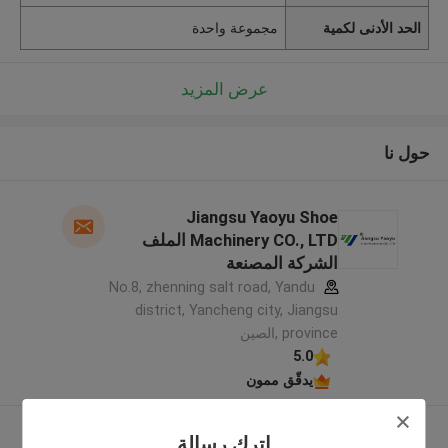
الحد الأدنى لكمية
مجموعة واحدة
عرض المزيد
حول نا
Jiangsu Yaoyu Shoe
Machinery CO., LTD الملف
الشركة المصنعة
No.8, zhenning salt road, Yandu
district, Yancheng city, Jiangsu
province ,الصين
5.0
يدقّق ممون
عرض المزيد
اترك رسالة