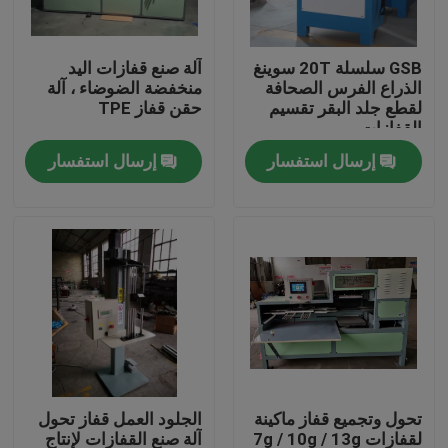
جولة في المعمل
GSB سلسلة 20T سوينغ
آلة صنع قفازات اليد
الذراع الفرس الصحافة
منخفضة الضوضاء ، آلة
لقطع جلد البقر تقسيم
حقن قفاز TPE
مراقبة الجودة
القفازات
إرسال استفسار
إرسال استفسار
اتصل بنا
اطلب اقتباس
آلة قطع يموت الهيدروليكية
الهيدروليكية الصحافة يموت آلة قطع
تحول وتجميع قفاز ماكينة
الجلود العمل قفاز تحول
الهيدروليكية سوينغ الذراع آلة القطع
لقفازات 7g / 10g / 13g
آلة صنع القفازات لإنتاج