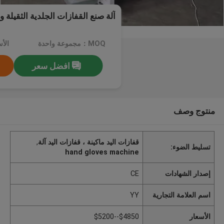
آلة صنع القفازات الجلدية الثقيلة و
MOQ：مجموعة واحدة
الأسعا
افضل سعر
منتوج وصف
قفازات اليد ماكينة ، قفازات اليد آلة
,
تسليط الضوء:
hand gloves machine
إصدار الشهادات
CE
اسم العلامة التجارية
YY
الأسعار
$4850--$5200