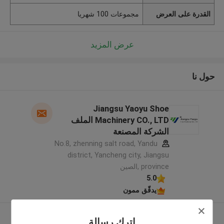
القدرة على العرض
مجموعات 100 شهريا
عرض المزيد
حول نا
Jiangsu Yaoyu Shoe
Machinery CO., LTD الملف
الشركة المصنعة
No.8, zhenning salt road, Yandu
district, Yancheng city, Jiangsu
province ,الصين
5.0
يدقّق ممون
عرض المزيد
اترك رسالة