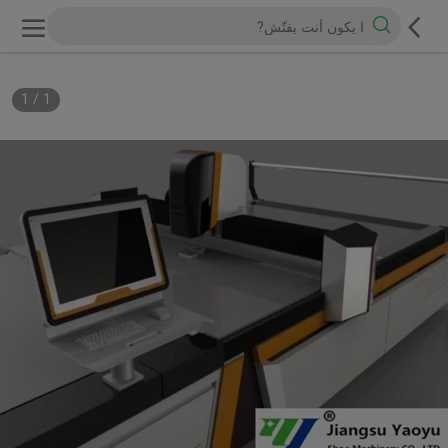
1
/
1