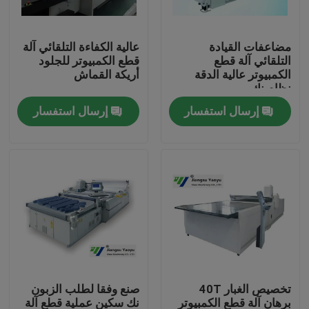
جولة في المعمل
مضاعفات القيادة
عالية الكفاءة التلقائي آلة
التلقائي آلة قطع
قطع الكمبيوتر للجلود
الكمبيوتر عالية الدقة
أريكة القماش
مراقبة الجودة
نظام نك
إرسال استفسار
إرسال استفسار
اتصل بنا
اطلب اقتباس
آلة قطع يموت الهيدروليكية
الهيدروليكية الصحافة يموت آلة قطع
تخصيص الغبار 40T
صنع وفقا لطلب الزبون
الهيدروليكية سوينغ الذراع آلة القطع
برهان آلة قطع الكمبيوتر
نك سكين عملية قطع آلة