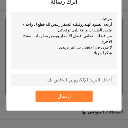
اترك رسالة
عرض المزيد
احصل على افضل سعر ل
أربعة العمود الهيدروليكية السفر
رئيس آلة قطع ل واحد / متعدد
الطبقات ورقة
استمر
إرسال
المنتجات الموصى بها