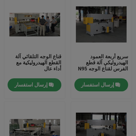
سريع أربعة العمود
قناع الوجه التلقائي آلة
الهيدروليكي آلة قطع
القطع الهيدروليكية مع
الفرس لقناع الوجه N95
أداء عال
إرسال استفسار
إرسال استفسار
مسكن
منتجات
معلومات عنا