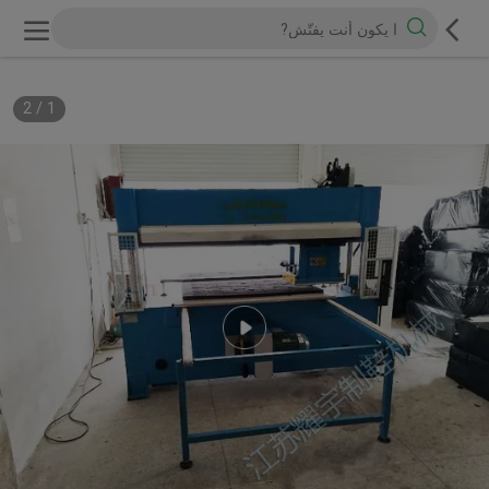
2
/
1