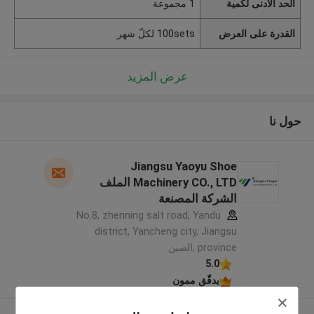
الحد الأدنى لكمية
1 مجموعة
القدرة على العرض
100sets لكلّ شهر
عرض المزيد
حول نا
Jiangsu Yaoyu Shoe
Machinery CO., LTD الملف
الشركة المصنعة
No.8, zhenning salt road, Yandu
district, Yancheng city, Jiangsu
province ,الصين
5.0
يدقّق ممون