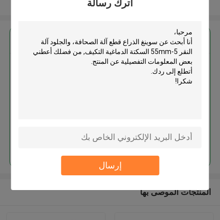
اترك رسالة
عرض المزيد
احصل على افضل سعر ل
سوينغ الذراع قطع آلة الصحافة،
والجلود آلة النقر 5-55mm السكتة
الدماغية التكيف
استمر
إرسال
المنتجات الموصى بها