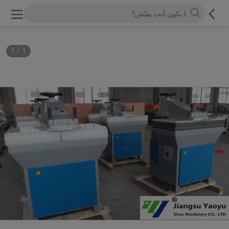
1
/
1