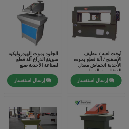
أوفت لعبة / تنظيف
الجلود يموت الهيدروليكية
الإسفنج / آلة قطع يموت
سوينغ الذراع آلة قطع
الأحذية انخفاض معدل
لصناعة الأحذية صنع
الفشل من السهل
تشغيلها
إرسال استفسار
إرسال استفسار
مسكن
منتجات
معلومات عنا