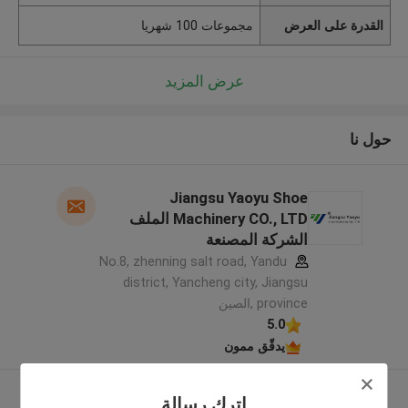
القدرة على العرض
مجموعات 100 شهريا
عرض المزيد
حول نا
Jiangsu Yaoyu Shoe
Machinery CO., LTD الملف
الشركة المصنعة
No.8, zhenning salt road, Yandu
district, Yancheng city, Jiangsu
province ,الصين
5.0
يدقّق ممون
عرض المزيد
اترك رسالة