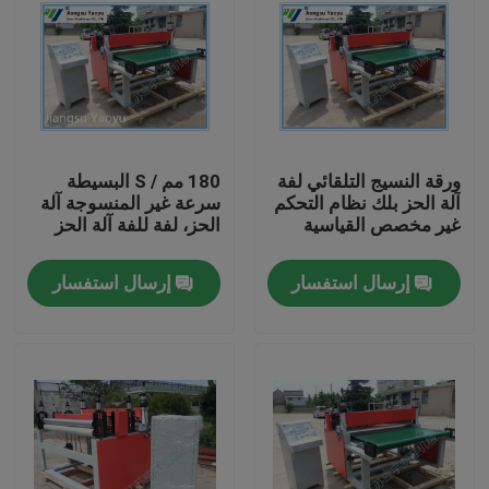
ورقة النسيج التلقائي لفة
180 مم / S البسيطة
آلة الحز بلك نظام التحكم
سرعة غير المنسوجة آلة
غير مخصص القياسية
الحز، لفة للفة آلة الحز
إرسال استفسار
إرسال استفسار
مسكن
منتجات
معلومات عنا