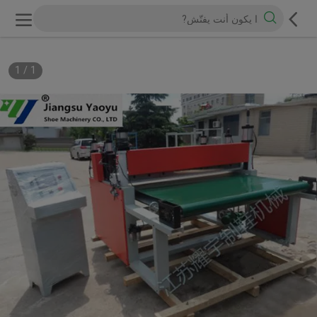
1
/
1