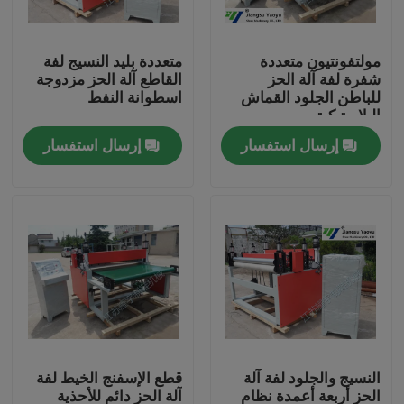
جولة في المعمل
مولتفونتيون متعددة
متعددة بليد النسيج لفة
شفرة لفة آلة الحز
القاطع آلة الحز مزدوجة
للباطن الجلود القماش
اسطوانة النفط
مراقبة الجودة
البلاستيكية
إرسال استفسار
إرسال استفسار
اتصل بنا
اطلب اقتباس
آلة قطع يموت الهيدروليكية
الهيدروليكية الصحافة يموت آلة قطع
النسيج والجلود لفة آلة
قطع الإسفنج الخيط لفة
الهيدروليكية سوينغ الذراع آلة القطع
الحز أربعة أعمدة نظام
آلة الحز دائم للأحذية