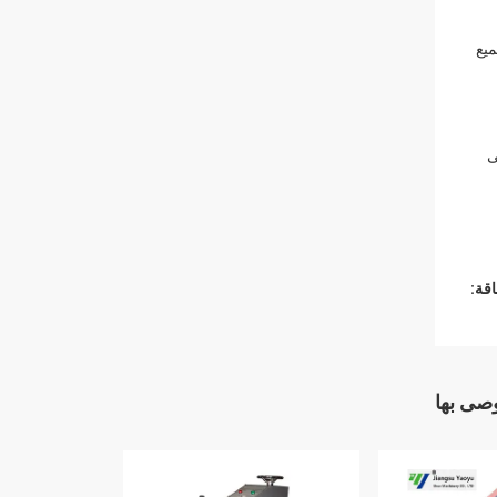
ميع
ى
قة:
وصى بها