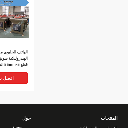
الهاتف الخليوي 
الهيدروليكية سوينغ
قطع 5-
الدماغية التكيف
افضل س
المنتجات
حول