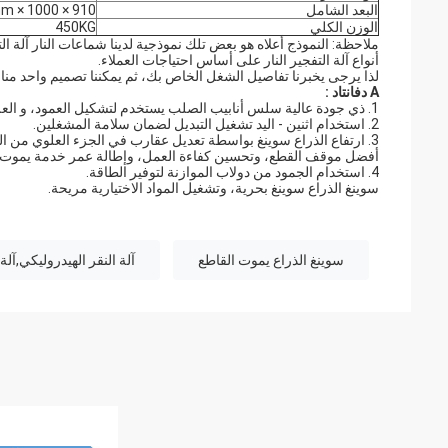
البعد الشامل
910 × 1000 × 1350mm
الوزن الكلي
450KG
ملاحظة: النموذج أعلاه هو بعض تلك نموذجية لدينا شماعات النار آلة ا
أنواع آلة التفجير النار على أساس احتياجات العملاء.
لذا يرجى يخبرنا تفاصيل الشغل الخاص بك، ثم يمكننا تصميم واحد من
A
دفانتاد
:
1. ذي جودة عالية سلس أنابيب الصلب يستخدم لتشكيل العمود، و العلوي والسفلي اثنين الثقوب تستخدم لضمان عملية مرنة وموثوق بها من صدفي.
2. استخدام اثنين - اليد تشغيل التبديل لضمان سلامة المشغلين.
3. ارتفاع الذراع سوينغ بواسطة تعديل عقارب في الجزء العلوي من
أفضل موقف القطع، وتحسين كفاءة العمل، وإطالة عمر خدمة يموت ا
4. استخدام الجمود من دولاب الموازنة لتوفير الطاقة.
سوينغ الذراع سوينغ بحرية، وتشغيل المواد الاختيارية مريحة.
سوينغ الذراع يموت القاطع
آلة النقر الهيدروليكي,آل