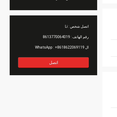
اتصل شخص :
Li
رقم الهاتف :
8613770064019
ال WhatsApp :
+8618622069119
اتصل