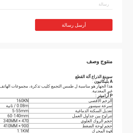
أرسل رسالة
منتوج وصف
سوينغ الذراع آلة القطع
A
بليكاتيون
:
هذا الجهاز هو مناسبة ل طمس التجمع كليب تذكرة، مجموعات الهاتف ا
غير المعدنية.
P
أراميتر
:
الزخم الأقصى
160KN
سرعة سيسور
0.08m / ثانية
تعديل السكتة الدماغية
5-55mm
تتراوح بين جداول العمل
60-140mm
حجم الروك العلوي
470 × 340MM
حجم لوحة الضغط
900 × 410MM
قوة المحرك
1.1KW