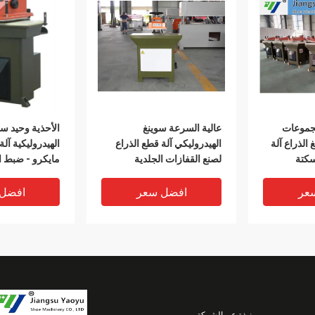
مجموعات
عالية السرعة سوينغ
الأحذية وحيد سو
 الذراع آلة
الهيدروليكي آلة قطع الذراع
الهيدروليكية آل
55mm السكتة
لصنع القفازات الجلدية
مايكرو - ضبط ا
عر
افضل سعر
افضل