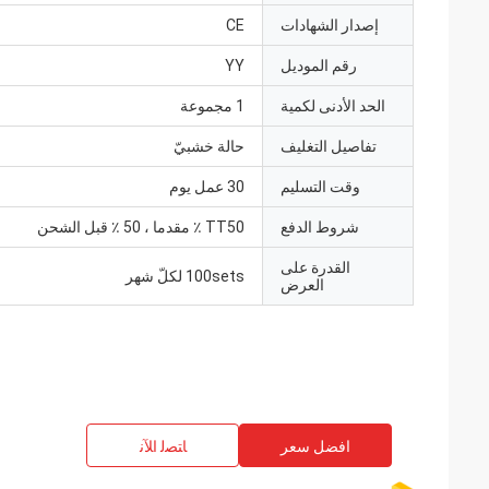
إصدار الشهادات
CE
رقم الموديل
YY
الحد الأدنى لكمية
1 مجموعة
تفاصيل التغليف
حالة خشبيّ
وقت التسليم
30 عمل يوم
شروط الدفع
TT50 ٪ مقدما ، 50 ٪ قبل الشحن
القدرة على
100sets لكلّ شهر
العرض
افضل سعر
ﺎﺘﺼﻟ ﺍﻶﻧ