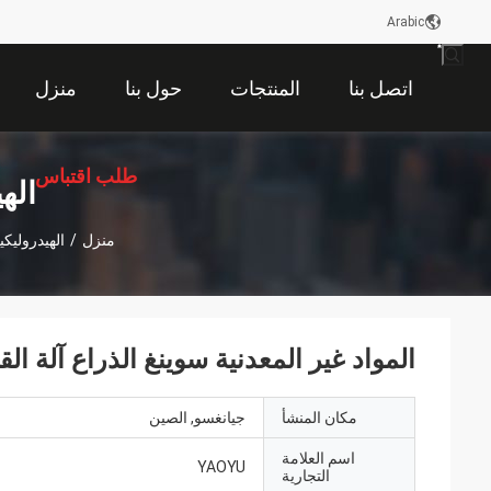
Arabic
اتصل بنا
المنتجات
حول بنا
منزل
طلب اقتباس
اله
منزل
/
الهيدروليكي
المواد غير المعدنية سوينغ الذراع آلة القطع 470 × 340MM العلوي
مكان المنشأ
جيانغسو, الصين
اسم العلامة
YAOYU
التجارية