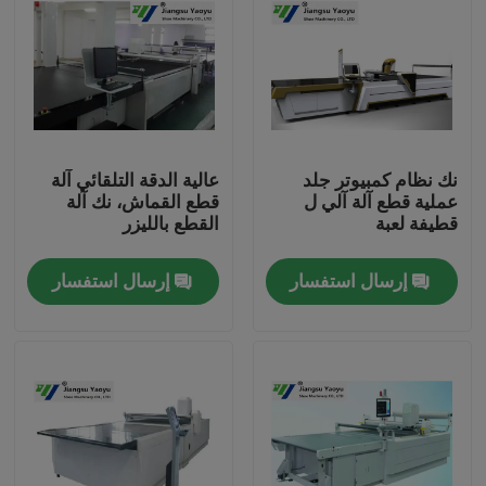
نك نظام كمبيوتر جلد
عالية الدقة التلقائي آلة
عملية قطع آلة آلي ل
قطع القماش، نك آلة
قطيفة لعبة
القطع بالليزر
إرسال استفسار
إرسال استفسار
مسكن
منتجات
معلومات عنا