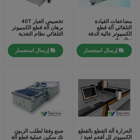
جولة في المعمل
مضاعفات القيادة
تخصيص الغبار 40T
التلقائي آلة قطع
برهان آلة قطع الكمبيوتر
الكمبيوتر عالية الدقة
التلقائي نظام التغذية
مراقبة الجودة
نظام نك
إرسال استفسار
إرسال استفسار
اتصل بنا
اطلب اقتباس
آلة قطع يموت الهيدروليكية
الهيدروليكية الصحافة يموت آلة قطع
الحرارة آلة القطع بالقطع
صنع وفقا لطلب الزبون
الهيدروليكية سوينغ الذراع آلة القطع
الكمبيوتر لل أفخم لعبة /
نك سكين عملية قطع آلة