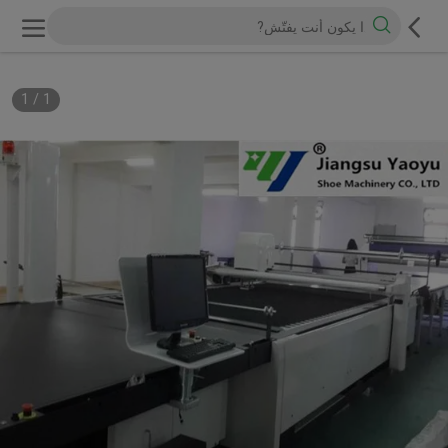
1
/
1