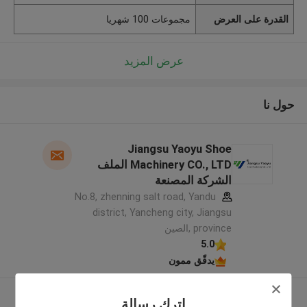
القدرة على العرض
مجموعات 100 شهريا
عرض المزيد
حول نا
Jiangsu Yaoyu Shoe
Machinery CO., LTD الملف
الشركة المصنعة
No.8, zhenning salt road, Yandu
district, Yancheng city, Jiangsu
province ,الصين
5.0
يدقّق ممون
عرض المزيد
اترك رسالة